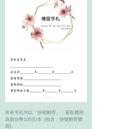
所有手札均以「掛號郵寄」：索取費用
為新台幣100元/本  (包含：掛號郵寄費
用)。