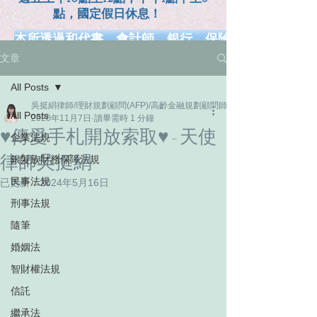
點，國定假日休息！
本所透過和代書、會計師、銀行、保險、健康、長照.
文章
網、幸福熟齡、早安健康、工商時報、風傳媒、Money
All Posts
吳挺絹律師/理財規劃顧問(AFP)/高齡金融規劃顧問師/家族信託規劃顧問師
All Posts
2020年11月7日
讀畢需時 1 分鐘
♥傳愛手札開放索取♥ - 天使
企業法規
律師吳挺絹
銀髮族財務保障法規
民事法規
已更新：
2024年5月16日
刑事法規
隨筆
婚姻法
智財權法規
信託
繼承法