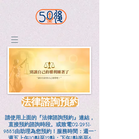
法律諮詢預約
請使用上面的『法律諮詢預約』連結，
直接預約諮詢時段。或致電02-2951-
9885由助理為您預約！服務時間：週一~
週五上午10點至12點；
下午1點半至6