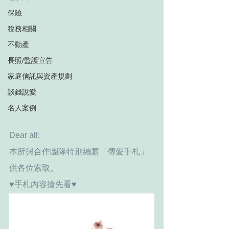
保險
稅務相關
不動產
長照/監護宣告
家庭信託與資產規劃
談錢說愛
名人案例
Dear all:
本所與合作團隊特別編纂
「傳愛手札」
供各位索取。
♥手札內容搶先看♥