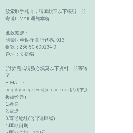
欲索取手札者，請匯款至以下帳號，並
寄送E-MAIL通知本所：
匯款帳號： 
國泰世華銀行 銀行代碼: 013
帳號：266-50-609134-9
戶名：吳挺絹
(付款完成請務必填寫以下資料，並寄送
至
E-MAIL：
brightgracepower@gmail.com
 以利本所
後續作業)
1.姓名 
2.電話
3.寄送地址(含郵遞區號) 
4.匯款日期
5.匯款金額：100元