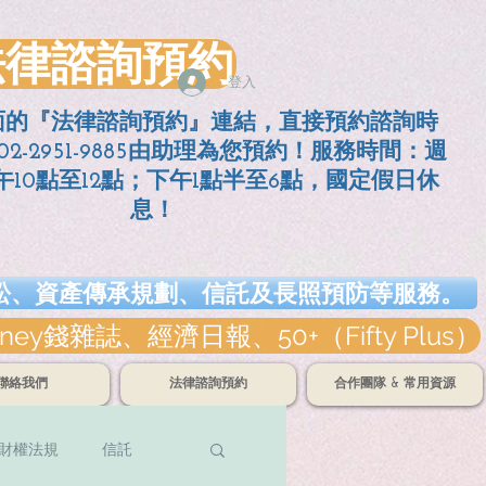
法律諮詢預約
登入
面的『法律諮詢預約』連結，直接預約諮詢時
2-2951-9885由助理為您預約！服務時間：週
10點至12點；
下午1點半至6點，國定假日休
息！
訴訟、資產傳承規劃、信託及長照預防等服務。
誌、經濟日報、50+（Fifty Plus）
聯絡我們
法律諮詢預約
合作團隊 & 常用資源
財權法規
信託