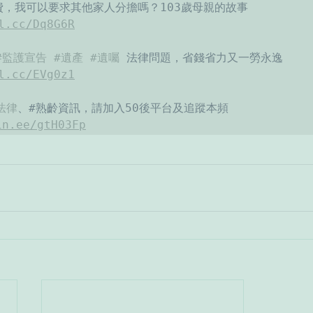
l.cc/Dq8G6R
#監護宣告
#遺產
#遺囑
 法律問題，省錢省力又一勞永逸
l.cc/EVg0z1
法律
、#熟齡資訊，請加入50後平台及追蹤本頻
in.ee/gtH03Fp