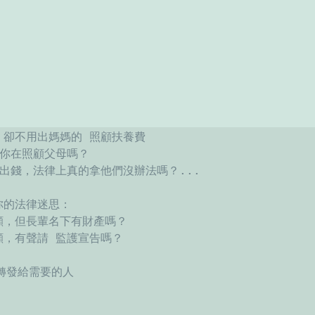
卻不用出媽媽的 照顧扶養費 

你在照顧父母嗎？

出錢，法律上真的拿他們沒辦法嗎？...

的法律迷思：

，但長輩名下有財產嗎？

，有聲請 監護宣告嗎？

轉發給需要的人
