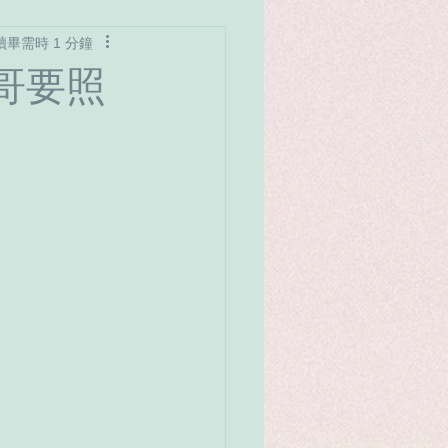
讀畢需時 1 分鐘
愛
名人案例
哥要照