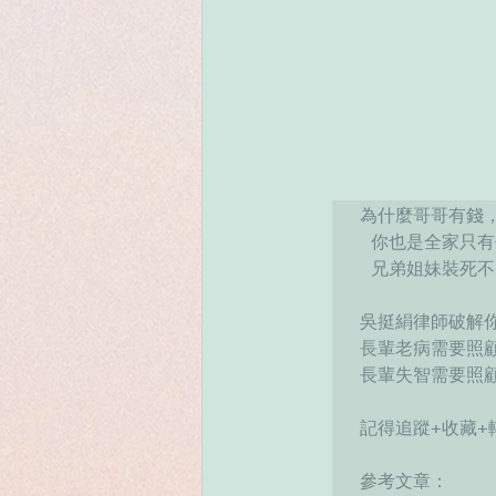
為什麼哥哥有錢，
 你也是全家只有
 兄弟姐妹裝死不
吳挺絹律師破解你
長輩老病需要照顧
長輩失智需要照顧
記得追蹤+收藏+
參考文章：
