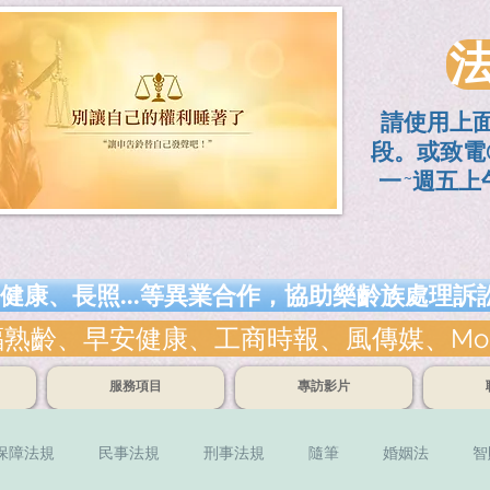
請使用上
段。或致電0
一~週五上午
健康、長照...等異業合作，協助樂齡族處理
、早安健康、工商時報、風傳媒、Money錢雜
服務項目
專訪影片
保障法規
民事法規
刑事法規
隨筆
婚姻法
智