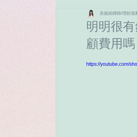
吳挺絹律師/理財規
繼承法
保險
稅務相關
明明很有
顧費用嗎
https://youtube.com/sh