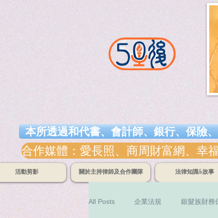
本所透過和代書、會計師、銀行、保險、
合作媒體：愛長照、商周財富網、幸福熟齡
活動剪影
關於主持律師及合作團隊
法律知識&故事
All Posts
企業法規
銀髮族財務