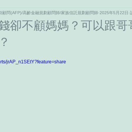
劃顧問(AFP)/高齡金融規劃顧問師/家族信託規劃顧問師
2025年5月22日
不動產
長照/監護宣告
家庭信託與資產規劃
談錢說
錢卻不顧媽媽？可以跟哥
？
orts/jrAP_n1SEtY?feature=share