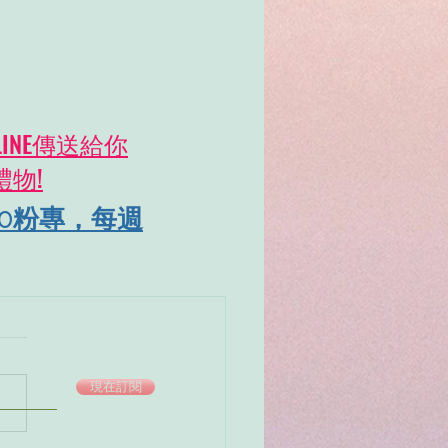
INE傳送給你
禮物!
.0粉專，每週
現在訂閱