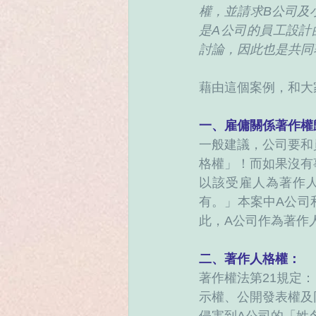
權，並請求B公司及
是A公司的員工設計
討論，因此也是共同
藉由這個案例，和大
一、雇傭關係著作權
一般建議，公司要和
格權」！而如果沒有
以該受雇人為著作
有。」本案中A公司
此，A公司作為著作
二、著作人格權：
著作權法第21規定
示權、公開發表權及