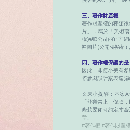
侵害到A公司的「姓
三、著作財產權：
著作財產權的種類很
片」，屬於「美術著
權)到B公司的官方
輸圖片(公開傳輸權
四、著作權保護的是「
因此，即便小美有參
際參與設計案表達(
文末小提醒：本案
「競業禁止」條款，
條款要如何約定才合
章。
#著作權
#著作財產