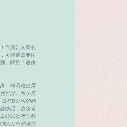
！而廣告文案的
，可能還需要用
則，關於「著作
不良，轉為擔任業
別設計。而小美
，放在B公司的網
些作品，也沒有
頁的民眾有誤解
侵害A公司的著作