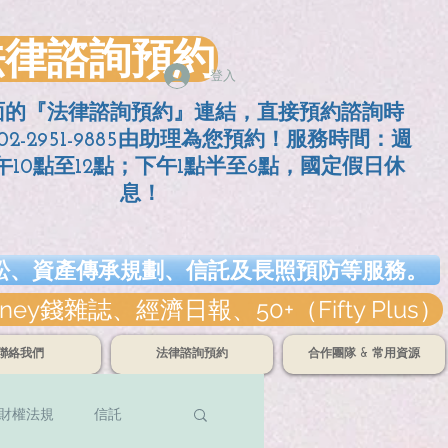
法律諮詢預約
登入
面的『法律諮詢預約』連結，直接預約諮詢時
2-2951-9885由助理為您預約！服務時間：週
10點至12點；
下午1點半至6點，國定假日休
息！
訴訟、資產傳承規劃、信託及長照預防等服務。
誌、經濟日報、50+（Fifty Plus）
聯絡我們
法律諮詢預約
合作團隊 & 常用資源
財權法規
信託