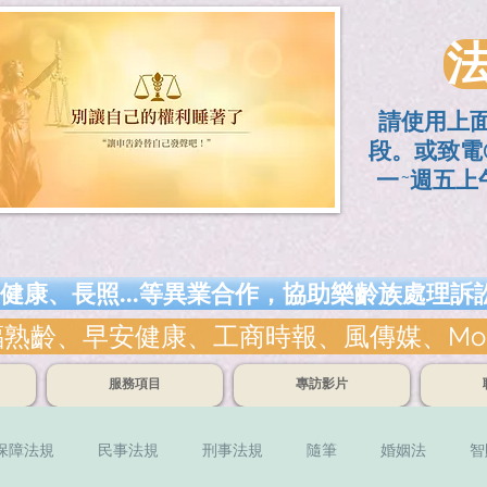
請使用上
段。或致電0
一~週五上午
健康、長照...等異業合作，協助樂齡族處理
、早安健康、工商時報、風傳媒、Money錢雜
服務項目
專訪影片
保障法規
民事法規
刑事法規
隨筆
婚姻法
智