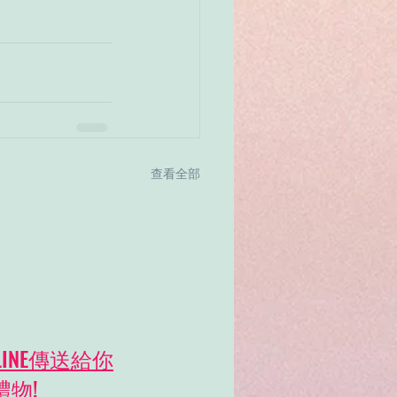
查看全部
INE傳送給你
禮物!