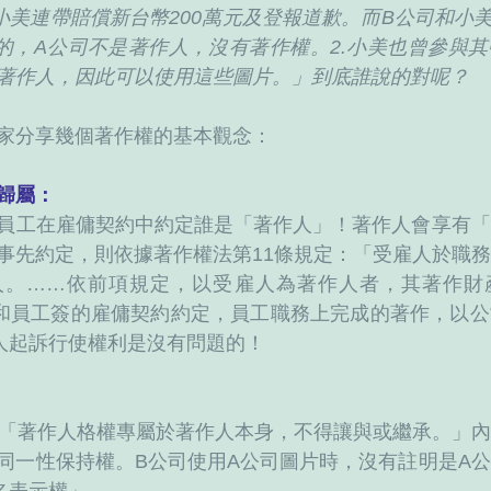
小美連帶賠償新台幣200萬元及登報道歉。而B公司和小美
的，A公司不是著作人，沒有著作權。2.小美也曾參與
著作人，因此可以使用這些圖片。」到底誰說的對呢？
家分享幾個著作權的基本觀念：
歸屬：
員工在雇傭契約中約定誰是「著作人」！著作人會享有「
事先約定，則依據著作權法第11條規定：「受雇人於職
人。……依前項規定，以受雇人為著作人者，其著作財
和員工簽的雇傭契約約定，員工職務上完成的著作，以公
人起訴行使權利是沒有問題的！
：「著作人格權專屬於著作人本身，不得讓與或繼承。」
同一性保持權。B公司使用A公司圖片時，沒有註明是A