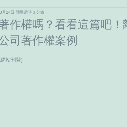
年3月24日
讀畢需時 3 分鐘
不動產
長照/監護宣告
家庭信託與資產規劃
談錢說
著作權嗎？看看這篇吧！
公司著作權案例
網站刊登)