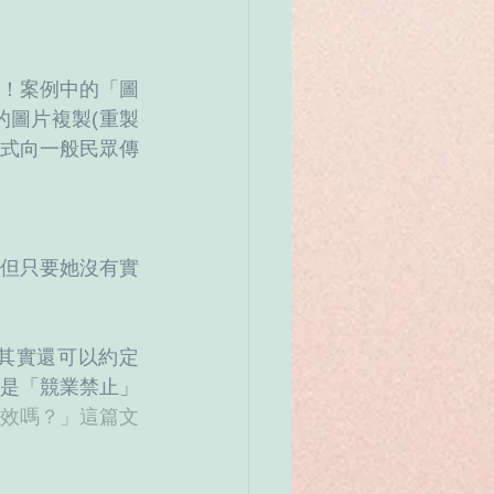
！案例中的「圖
的圖片複製(重製
方式向一般民眾傳
但只要她沒有實
其實還可以約定
是「競業禁止」
效嗎？」這篇文