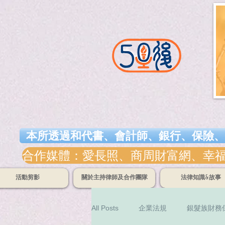
本所透過和代書、會計師、銀行、保險、
合作媒體：愛長照、商周財富網、幸福熟齡
活動剪影
關於主持律師及合作團隊
法律知識&故事
All Posts
企業法規
銀髮族財務