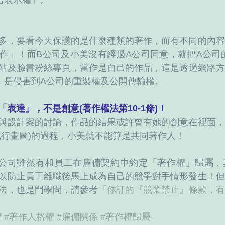
名表示權」。
多，要看今天保護的是什麼種類的著作，而有不同的內容
作」！而B公司及小美沒有經過A公司同意，就把A公司
網站及臉書粉絲專頁，當作是自己的作品，這是透過網路
)，是侵害到A公司的重製權及公開傳輸權。
表達」，不是創意(著作權法第10-1條)！
與設計案的討論，作品的結果或許曾有她的創意在裡面，
執行畫圖)的過程，小美就不能算是共同著作人！
A公司雖然有和員工在雇傭契約中約定「著作權」歸屬，
以防止員工離職後馬上成為自己的競爭對手情形發生！但
法，也是門學問，請參考
「你訂的『競業禁止』條款，有
權
#著作人格權
#雇傭關係
#著作權歸屬