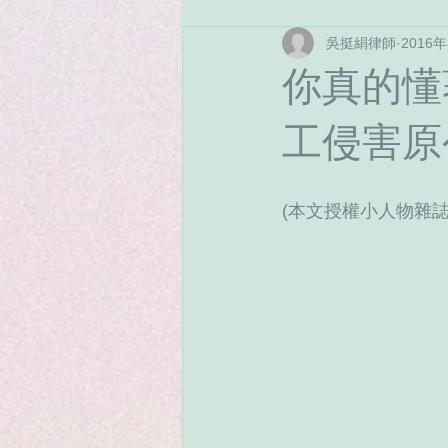
吳挺絹律師
2016
繼承法
保險
稅務相關
你真的懂
工侵害原
(本文授權小人物雜誌