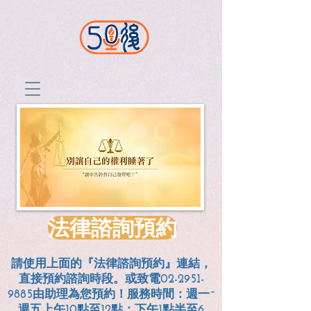
法律諮詢預約
請使用上面的『法律諮詢預約』連結，
直接預約諮詢時段。或致電02-2951-
9885由助理為您預約！服務時間：週一~
週五上午10點至12點；
下午1點半至6