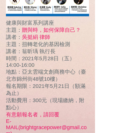
健康與財富系列講座
主題：
贈與時，如何保障自己？
講者：
吳挺絹 律師
主題：扭轉老化的基因檢測
講者：翁昕瑀 執行長
時間：2021年5月28日（五）
14:00-16:00
地點：亞太雲端文創商務中心（臺
北市錦州街48號10樓）
報名期限：2021年5月21日（額滿
為止）
活動費用：300元（現場繳納，附
點心）
有意願報名者，請回覆
E-
MAIL(
brightgracepower@gmail.co