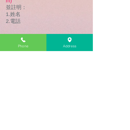
m
)
並註明：
1.姓名
2.電話
若對其他場次（講題1.2.3）有報名
Phone
Address
意願，請電洽：畢長江先生
（0903518731）
1.加入官方line帳號，免費講座
資訊會透過LINE傳送給你
Line ID:@522ptact 目前加入，
還有額外小禮物!
2.追蹤ＦＢ明恩法律事務
所-50後平台2.0粉專，每週