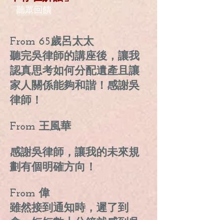
聽眾回饋
From 65歲呂太太
聽完吳律師的講座後，讓我
認真思考如何分配遺產且讓
家人關係能夠和諧！感謝吳
律師！
From 王風華
感謝吳律師，讓我的未來規
劃有個明確方向！
From 偉
雖然接到通知時，遲了到