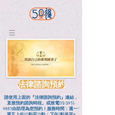
法律諮詢預約
請使用上面的『法律諮詢預約』連結，
直接預約諮詢時段。或致電02-2951-
9885由助理為您預約！服務時間：週一~
週五上午10點至12點；
下午1點半至6