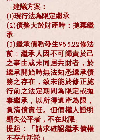
→建議方案：
(1)現行法為限定繼承
(2)債務大於財產時：拋棄繼
承
(3)繼承債務發生98.5.22修法
前：繼承人因不可歸責於己
之事由或未同居共財者，於
繼承開始時無法知悉繼承債
務之存在，致未能於修正施
行前之法定期間為限定或拋
棄繼承，以所得遺產為限，
負清償責任。但債權人證明
顯失公平者，不在此限。
提起：「請求確認繼承債權
不存在訴訟」