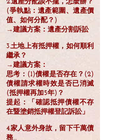
2.遺產分配談不攏，怎麼辦？
(爭執點：遺產範圍、遺產價
值、如何分配？)
→建議方案：遺產分割訴訟
3.土地上有抵押權，如何順利
繼承？
→建議方案：
思考：(1)債權是否存在？(2)
債權請求權時效是否已消滅
(抵押權再加5年)？
提起：「確認抵押債權不存
在暨塗銷抵押權登記訴訟」
4.家人意外身故，留下千萬債
務…