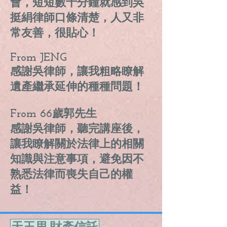
會，短短數十分鐘就感到吳
挺絹律師口條清楚，人又非
常友善，很貼心！
From JENG
感謝吳律師，讓我粗略瞭解
遺產繼承延伸的種種問題！
From 66歲郭先生
感謝吳律師，聽完講座後，
讓我瞭解關於法律上的相關
知識與注意事項，避免因不
熟悉法律而喪失自己的權
益！