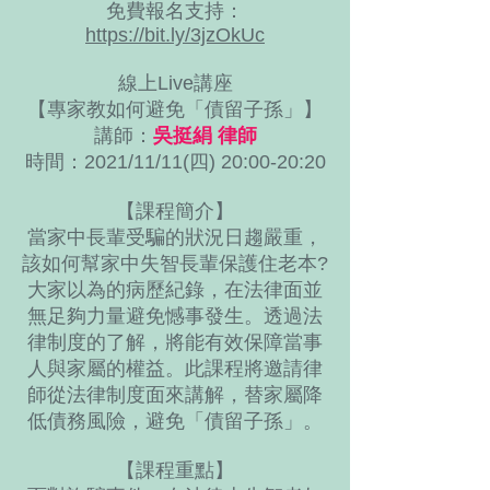
免費報名支持：
https://bit.ly/3jzOkUc
線上Live講座
【專家教如何避免「債留子孫」】
講師：
吳挺絹 律師
時間：2021/11/11(四) 20:00-20:20
【課程簡介】
當家中長輩受騙的狀況日趨嚴重，
該如何幫家中失智長輩保護住老本?
大家以為的病歷紀錄，在法律面並
無足夠力量避免憾事發生。透過法
律制度的了解，將能有效保障當事
人與家屬的權益。此課程將邀請律
師從法律制度面來講解，替家屬降
低債務風險，避免「債留子孫」。
【課程重點】