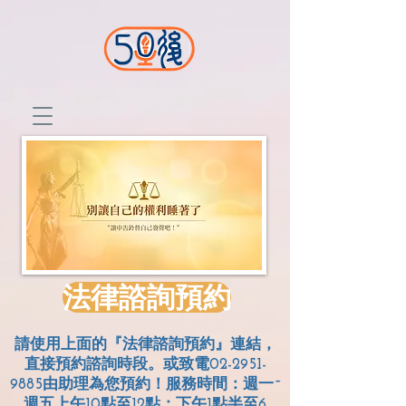
法律諮詢預約
請使用上面的『法律諮詢預約』連結，
直接預約諮詢時段。或致電02-2951-
9885由助理為您預約！服務時間：週一~
週五上午10點至12點；
下午1點半至6