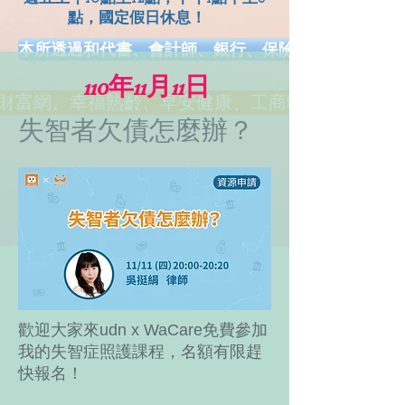
點，國定假日休息！
本所透過和代書、會計師、銀行、保險、健康、長照.
110年11月11日
網、幸福熟齡、早安健康、工商時報、風傳媒、Money
失智者欠債怎麼辦？
歡迎大家來udn x WaCare免費參加
我的失智症照護課程，名額有限趕
快報名！