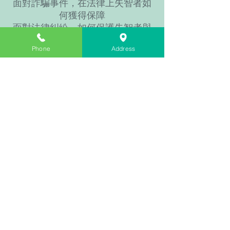
面對詐騙事件，在法律上失智者如
何獲得保障
面對法律糾紛，如何保護失智者與
家屬的財產呢？
Phone
Address
1.加入官方line帳號，免費講座
資訊會透過LINE傳送給你
Line ID:@522ptact 目前加入，
還有額外小禮物!
2.追蹤ＦＢ明恩法律事務
所-50後平台2.0粉專，每週
獲得更新真實傳承案例故
事！
訂閱電子報