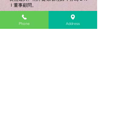
Ｉ董事顧問。
曾受長庚養生文化村、新北市政府...等
單位邀請，擔任經絡課程講師。
Phone
Address
年輕時曾生過一場大病，因而過度使用
藥物，導致身體受到二次傷害，
後來透過氣功、芳療、經絡整復⋯等療
法，協助自己擺脫藥物，恢復健康。
因爲自己曾有過的上述經歷，希望能透
過自然健康療法幫助到人們，
喚醒人體的自癒力，一起遠離藥物，讓
身體更加健康。
目前也到各單位擔任講師，培育相關人
才投入健康產業，一起幫助更多的人，
幫助人們身體健康。
擅長領域：
傳統整復推拿、經絡養生課程、美國專