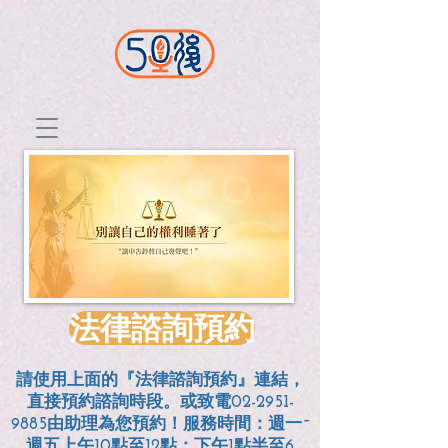
法律諮詢預約
請使用上面的『法律諮詢預約』連結，
直接預約諮詢時段。或致電02-2951-
9885由助理為您預約！服務時間：週一~
週五上午10點至12點；
下午1點半至6