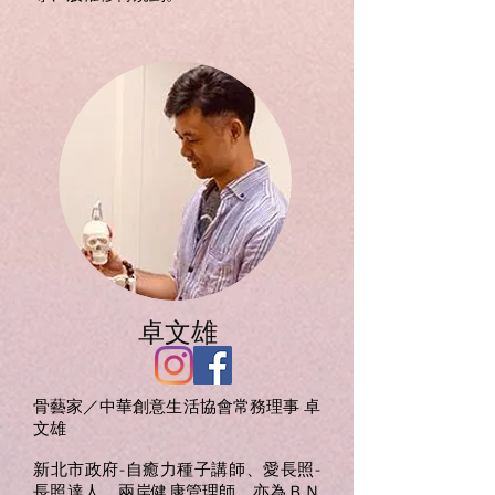
卓文雄
骨藝家／中華創意生活協會常務理事 卓
文雄
新北市政府-自癒力種子講師、愛長照-
長照達人、兩岸健康管理師，亦為ＢＮ