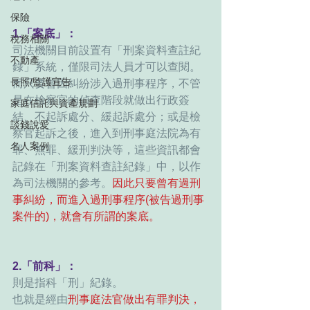
保險
1.「案底」：
稅務相關
司法機關目前設置有「刑案資料查註紀
不動產
錄」系統，僅限司法人員才可以查閱。 
長照/監護宣告
而只要曾因糾紛涉入過刑事程序，不管
是在檢察官的偵查階段就做出行政簽
家庭信託與資產規劃
結、不起訴處分、緩起訴處分；或是檢
談錢說愛
察官起訴之後，進入到刑事庭法院為有
名人案例
罪、無罪、緩刑判決等，這些資訊都會
記錄在「刑案資料查註紀錄」中，以作
為司法機關的參考。
因此只要曾有過刑
事糾紛，而進入過刑事程序(被告過刑事
案件的)，就會有所謂的案底。
2.「前科」：
則是指科「刑」紀錄。 
也就是經由
刑事庭法官做出有罪判決，