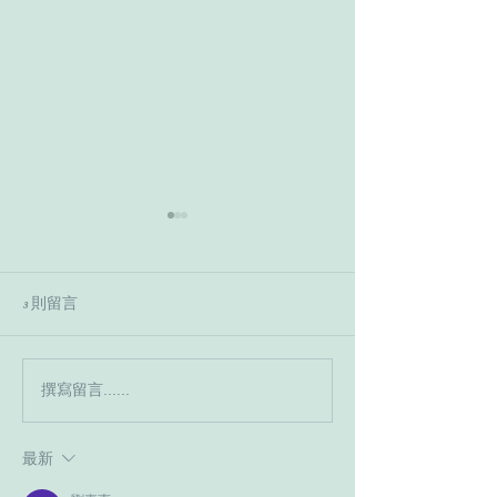
3 則留言
撰寫留言......
收到法院傳票，傳我去當
繼承人把錢領出
證人，我一定要出庭嗎？-
費，是侵占遺產嗎？！
天使律師吳挺絹
使律師吳挺絹
最新