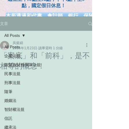
點，國定假日休息！
本所透過和代書、會計師、銀行、保險、健康、長照.
文章
網、幸福熟齡、早安健康、工商時報、風傳媒、Money
All Posts
吳挺絹
All Posts
2016年1月23日
讀畢需時 1 分鐘
「案底」和「前科」，是不
企業法規
相等的概念！
銀髮族財務保障法規
民事法規
刑事法規
隨筆
婚姻法
智財權法規
信託
繼承法