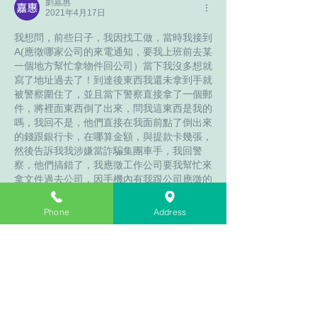
劉嘉惠
2021年4月17日
我想問，前些日子，我因找工做，當時我接到
A(應徵哪家公司的來電通知，要我上班前去某
一個地方幫忙拿物件回公司）當下我沒多想就
寫了地址過去了！到達後東西我還未拿到手就
被警察圍住了，並且當下警察直接拿了一個郵
件，將裡面東西倒了出來，問我這東西是我的
嗎，我回不是，他們直接在我面前點了倒出來
的錢跟銀行卡，在哪算金額，與提款卡幾張，
然後告訴我我涉嫌當詐騙集團車手，我回警
察，他們搞錯了，我應徵工作公司要我幫忙來
拿文件過去公司，因手機內有我跟公司應徵的
資料，與對話內容，所以警察告訴我説我應徵
的工做是詐騙集團的車手，當下覺得世界末日
Phone
Address
來臨，但他們要我配合，抓到嫌犯的話我才會
被法官減刑，我只好配合，但後面開庭，法官
也是判我無罪，因我整個就是在狀況外，但不
知道為什么這樣都有案低，請問有哪位大大可
以幫忙解答
按讚
回覆