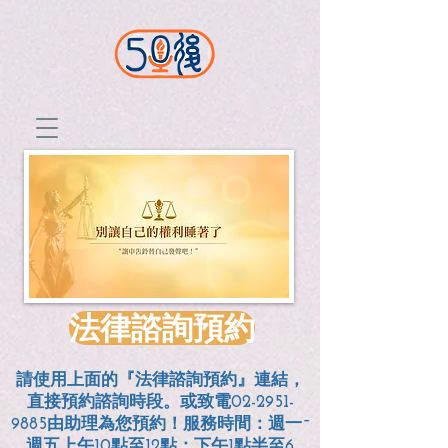
法律諮詢預約
請使用上面的『法律諮詢預約』連結，
直接預約諮詢時段。或致電02-2951-
9885由助理為您預約！服務時間：週一~
週五上午10點至12點；
下午1點半至6