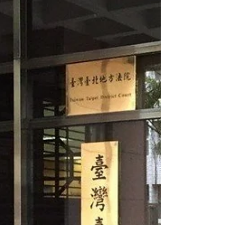
親家暴。 父親曾拿著菜刀威脅要殺害母親。這樣的
畫面，不是偶爾發生，而是反覆出現在她童年的記
憶裡。 她是我們現在會說的「家暴目睹兒」。 父親
原本有工作，後來因酒精、賭博等問題，生活越來
越不穩定。回家不是負擔家庭生活費，而是向太太
要錢；要不到錢，就對母親拳打腳踢。 母親為了養
活孩子，做過許多辛苦的工作：幫人洗衣、到市場
工作、餐廳