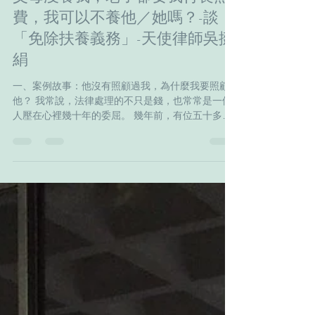
父母沒養我，老了卻要我付長照
費，我可以不養他／她嗎？-談
「免除扶養義務」-天使律師吳挺
絹
一、案例故事：他沒有照顧過我，為什麼我要照顧
他？ 我常說，法律處理的不只是錢，也常常是一個
人壓在心裡幾十年的委屈。 幾年前，有位五十多歲
的女士因為收到社會局的通知函而來找我。 通知函
上寫著：她的父親因失智、無法獨立生活，目前被
安置在長照機構，相關費用由社會局代墊，依法需
請子女負擔。如果不處理，後續可能會移送法院，
甚至強制執行她的財產。 一般人看到這裡，或許會
直覺地想： 「父母年老了，子女本來就應該照顧
吧？」 但這位女士坐在我面前，說出的第一句話卻
是： 「吳律師，他從來沒有養過我，為什麼現在我
要養他？」 那不是一句賭氣的話，而是一個人受傷
半輩子後，終於說出口的痛。 二、不是不孝，而是
童年裡沒有父愛 她從小在家中無數次目睹父親對母