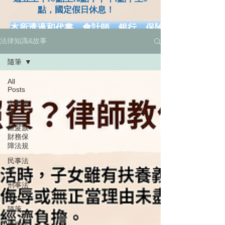
點，國定假日休息！
本所透過和代書、會計師、銀行、保險、健康、長照.
法律知識&故事
網、幸福熟齡、早安健康、工商時報、風傳媒、Money
隨筆
All
Posts
企業法
規
銀髮族
財務保
障法規
民事法
規
刑事法
規
隨筆
婚姻法