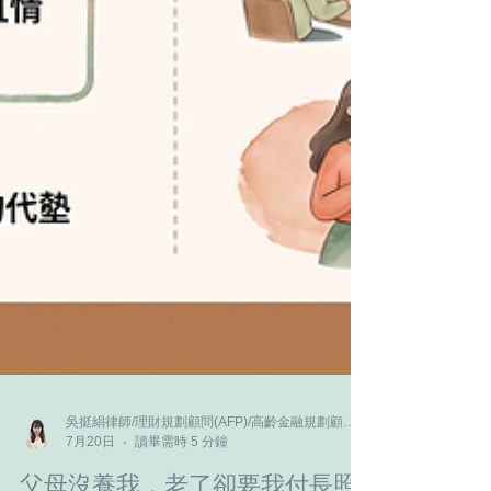
吳挺絹律師/理財規劃顧問(AFP)/高齡金融規劃顧問師/家族信託規劃顧問師
7月20日
讀畢需時 5 分鐘