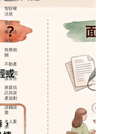
智財權
法規
信託
繼承法
保險
稅務相
關
不動產
長照/監
護宣告
家庭信
託與資
產規劃
談錢說
愛
名人案
例