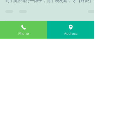
最近有感~❤️ 剛好接觸了幾位當事人(客戶)，都是為
了省錢(？)或有其他考量(相信自己很具法律專業?)
到了訴訟進行一陣子，開了幾次庭， 才【終於】發
現自己狀子寫的詞不達意、 不知道法律上到底可以
Phone
Address
如何主張及抗辯(為自己辯護)？ ...