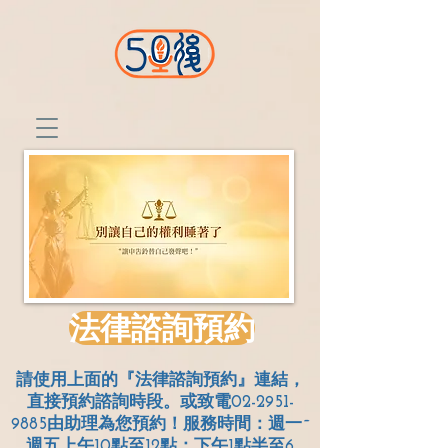
法律諮詢預約
請使用上面的『法律諮詢預約』連結，
直接預約諮詢時段。或致電02-2951-
9885由助理為您預約！服務時間：週一~
週五上午10點至12點；
下午1點半至6