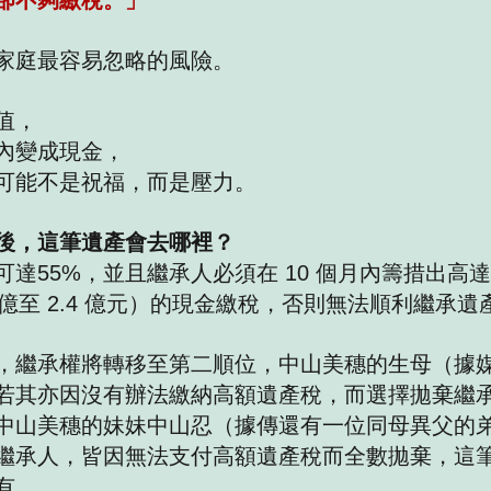
卻不夠繳稅。」
家庭最容易忽略的風險。
值，
內變成現金，
可能不是祝福，而是壓力。
後，這筆遺產會去哪裡？
達55%，並且繼承人必須在 10 個月內籌措出高達 9
 億至 2.4 億元）的現金繳稅，否則無法順利繼承遺
，繼承權將轉移至第二順位，中山美穗的生母（據
若其亦因沒有辦法繳納高額遺產稅，而選擇拋棄繼承
中山美穗的妹妹中山忍（據傳還有一位同母異父的弟
繼承人，皆因無法支付高額遺產稅而全數拋棄，這
有。