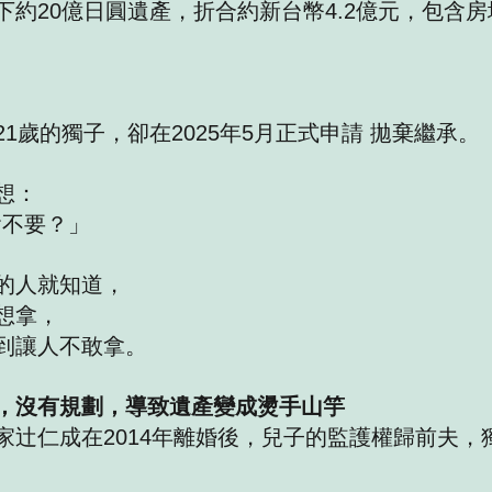
下約20億日圓遺產，折合約新台幣4.2億元，包含
1歲的獨子，卻在2025年5月正式申請 拋棄繼承。
想：
會不要？」
的人就知道，
想拿，
到讓人不敢拿。
，沒有規劃，導致遺產變成燙手山竽
家辻仁成在2014年離婚後，兒子的監護權歸前夫，