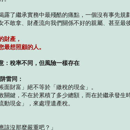
揭露了繼承實務中最殘酷的痛點，一個沒有事先規
女不敢拿、財產流向我們關係不好的親屬、甚至最
的財產，
您最想照顧的人。
意：稅率不同，但風險一樣存在
陷阱雷同：
帳面財富」絕不等於「繳稅的現金」。
敗關鍵，不在於累積了多少總額，而在於繼承發生
流動現金」，來處理遺產稅。
應該沒那麼嚴重吧？」