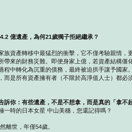
4.2 億遺產，為何21歲獨子拒絕繼承？
家族資產轉移中最猛烈的衝擊，它不僅考驗親情，
所帶來的財務災難。即便身家上億，若資產結構僵
過程中轉化為沉重的債務，最終被迫拱手讓予國家
，而是所有資產擁有者（不限於高淨值人士）都必
告訴你：有些遺產，不是不想拿，而是真的「拿不
極一時的日本女星 中山美穗，您還記得嗎？
突然離世，年僅54歲。