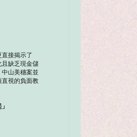
更直接揭示了
化且缺乏現金儲
。中山美穗案並
須直視的負面教
起」