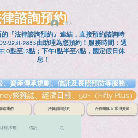
法律諮詢預約
登入
面的『法律諮詢預約』連結，直接預約諮詢時
2-2951-9885由助理為您預約！服務時間：週
10點至12點；
下午1點半至6點，國定假日休
息！
訴訟、資產傳承規劃、信託及長照預防等服務。
誌、經濟日報、50+（Fifty Plus）
聯絡我們
法律諮詢預約
合作團隊 & 常用資源
財權法規
信託