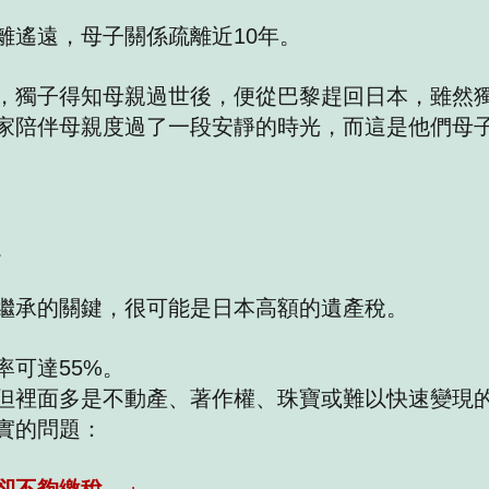
離遙遠，母子關係疏離近10年。
，獨子得知母親過世後，便從巴黎趕回日本，雖然
家陪伴母親度過了一段安靜的時光，而這是他們母子
。
繼承的關鍵，很可能是日本高額的遺產稅。
率可達55%。
但裡面多是不動產、著作權、珠寶或難以快速變現
實的問題：