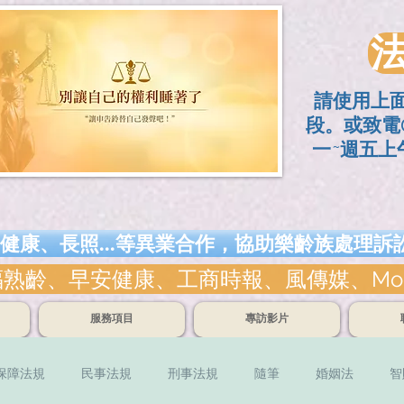
請使用上
段。或致電0
一~週五上午
健康、長照...等異業合作，協助樂齡族處理
、早安健康、工商時報、風傳媒、Money錢雜
服務項目
專訪影片
保障法規
民事法規
刑事法規
隨筆
婚姻法
智