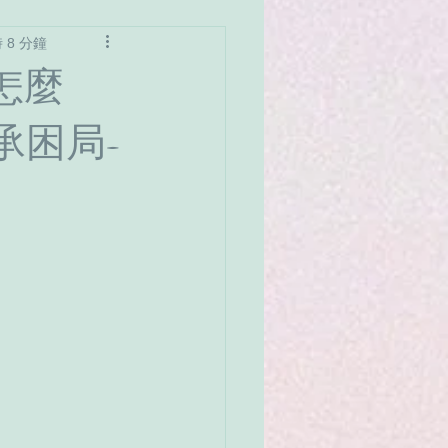
 8 分鐘
愛
名人案例
怎麼
承困局-