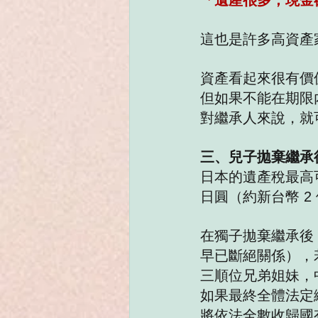
「遺產很多，現金
這也是許多高資產
資產看起來很有價
但如果不能在期限
對繼承人來說，就
三、兒子拋棄繼承
日本的遺產稅最高可
日圓（約新台幣 2
在獨子拋棄繼承後
早已斷絕關係），
三順位兄弟姐妹，
如果最終全體法定
將依法全數收歸國