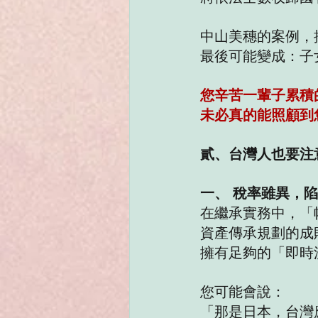
中山美穗的案例，
最後可能變成：子
您辛苦一輩子累積
未必真的能照顧到
貳、台灣人也要注
一、 稅率雖異，
在繼承實務中，「
資產傳承規劃的成
擁有足夠的「即時
您可能會說：
「那是日本，台灣