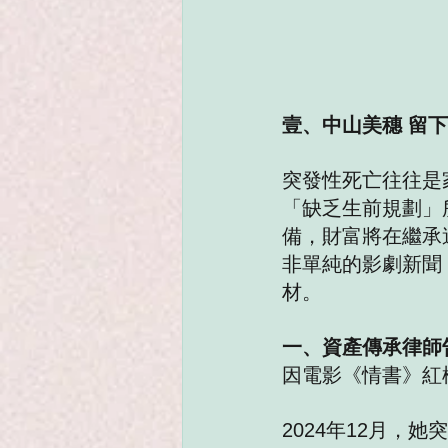
壹、中山美穗 留下
突發性死亡往往是
「缺乏生前規劃」
備，財富將在繼承
非單純的影劇新聞
材。
一、資產傳承律師
因電影《情書》紅
2024年12月，她