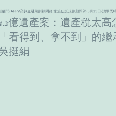
劃顧問(AFP)/高齡金融規劃顧問師/家族信託規劃顧問師
5月13日
讀畢需時
不動產
長照/監護宣告
家庭信託與資產規劃
談錢說
4.2億遺產案：遺產稅太高
「看得到、拿不到」的繼
吳挺絹