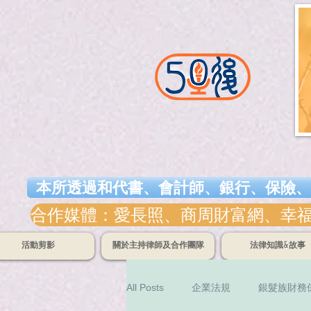
本所透過和代書、會計師、銀行、保險、
合作媒體：愛長照、商周財富網、幸福熟齡
活動剪影
關於主持律師及合作團隊
法律知識&故事
All Posts
企業法規
銀髮族財務