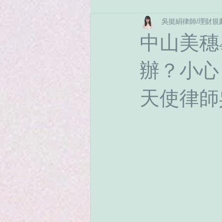
吳挺絹律師/理財規
繼承法
保險
稅務相關
中山美穗
辦？小心
天使律師