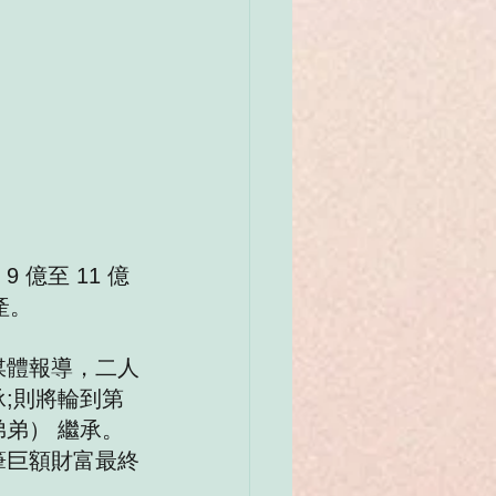
 億至 11 億
產。
媒體報導，二人
;則將輪到第
弟） 繼承。
筆巨額財富最終