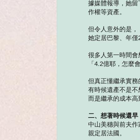
據媒體報導，她留
作權等資產。
但令人意外的是，
她定居巴黎、年僅2
很多人第一時間會
「4.2億耶，怎麼
但真正懂繼承實務
有時候遺產不是不
而是繼承的成本高
二、想著時候還早
中山美穗與前夫作
親定居法國。