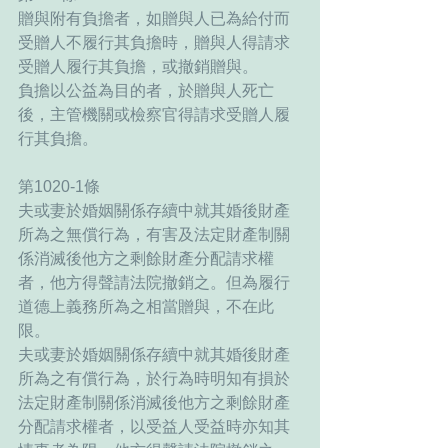
贈與附有負擔者，如贈與人已為給付而
受贈人不履行其負擔時，贈與人得請求
受贈人履行其負擔，或撤銷贈與。
負擔以公益為目的者，於贈與人死亡
後，主管機關或檢察官得請求受贈人履
行其負擔。
第1020-1條
夫或妻於婚姻關係存續中就其婚後財產
所為之無償行為，有害及法定財產制關
係消滅後他方之剩餘財產分配請求權
者，他方得聲請法院撤銷之。但為履行
道德上義務所為之相當贈與，不在此
限。
夫或妻於婚姻關係存續中就其婚後財產
所為之有償行為，於行為時明知有損於
法定財產制關係消滅後他方之剩餘財產
分配請求權者，以受益人受益時亦知其