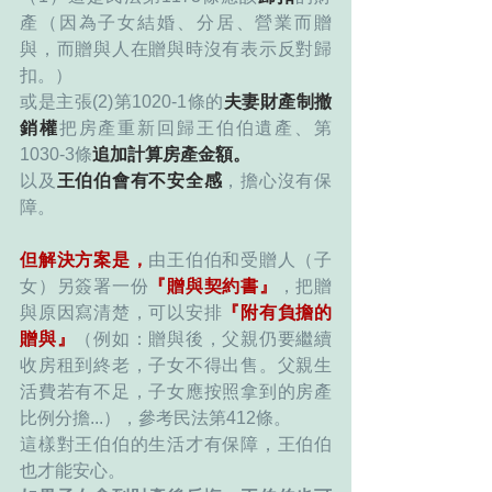
產（因為子女結婚、分居、營業而贈
與，而贈與人在贈與時沒有表示反對歸
扣。）
或是主張(2)第1020-1條的
夫妻財產制撤
銷權
把房產重新回歸王伯伯遺產、第
1030-3條
追加計算房產金額。
以及
王伯伯會有不安全感
，擔心沒有保
障。
但解決方案是，
由王伯伯和受贈人（子
女）另簽署一份
『贈與契約書』
，把贈
與原因寫清楚，可以安排
『附有負擔的
贈與』
（例如：贈與後，父親仍要繼續
收房租到終老，子女不得出售。父親生
活費若有不足，子女應按照拿到的房產
比例分擔...），參考民法第412條。
這樣對王伯伯的生活才有保障，王伯伯
也才能安心。