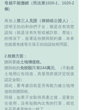
母就不能撤銷（民法第1020-1、1020-2
條)
再加上
第三人見證（律師或公證人）
，
證明王伯伯和你們子女，都是在有清楚
認知（就是沒有失智或被詐欺、脅迫）
的情況下，簽署這份贈與契約書，未來
也能避免後母主張王伯伯認知有問題。
2.稅務方面：
贈與要繳
土地增值稅。
贈與稅的
免稅額只有244萬元
。（不動產
土地用公告現值，房屋用房屋評定現值
認定金額）
因此，要考慮目前是否有能力繳土地增
值稅與贈與稅。
同樣，如果子女取得房產之後，是要自
住使用，沒有短期內出售的打算，就也
先不思考房地合一稅了。」