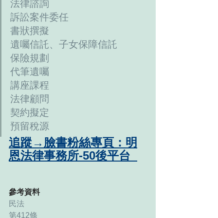
法律諮詢
訴訟案件委任
書狀撰擬
遺囑信託、子女保障信託
保險規劃
代筆遺囑
講座課程
法律顧問
契約擬定
預留稅源
追蹤→臉書粉絲專頁：明
恩法律事務所-50後平台  
參考資料
民法
第412條