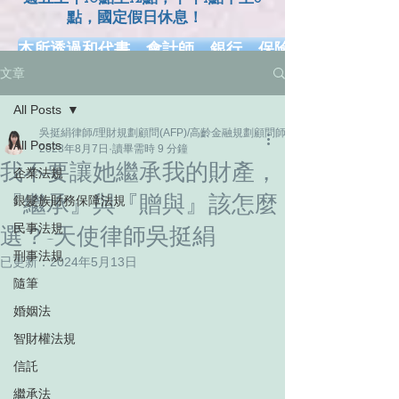
點，國定假日休息！
本所透過和代書、會計師、銀行、保險、健康、長照.
文章
網、幸福熟齡、早安健康、工商時報、風傳媒、Money
All Posts
吳挺絹律師/理財規劃顧問(AFP)/高齡金融規劃顧問師/家族信託規劃顧問師
All Posts
2023年8月7日
讀畢需時 9 分鐘
我不要讓她繼承我的財產，
企業法規
『繼承』與『贈與』該怎麼
銀髮族財務保障法規
民事法規
選？-天使律師吳挺絹
刑事法規
已更新：
2024年5月13日
隨筆
婚姻法
智財權法規
信託
繼承法