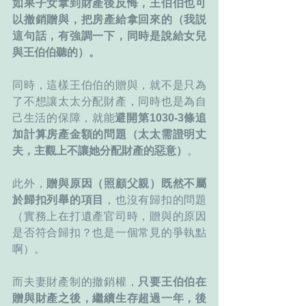
如果子女拿到財產後反悔，王伯伯也可
以撤銷贈與，把房產給拿回來的（我説
這句話，有強調一下，同時是說給女兒
與王伯伯聽的）。
同時，這樣王伯伯的贈與，就不是只為
了不想讓太太分配財產，同時也是為自
己生活的保障，就能
避開第1030-3條追
加計算房產金額的問題（太太需證明丈
夫，主觀上不讓她分配財產的惡意）
。
此外，
贈與原因（照顧父親）既然不屬
於歸扣列舉的項目
，也沒有歸扣的問題
（實務上在打遺產官司時，贈與的原因
是否符合歸扣？也是一個常見的爭執點
啊）。
而夫妻財產制的撤銷權，
只要王伯伯在
贈與財產之後，繼續生存超過一年，後