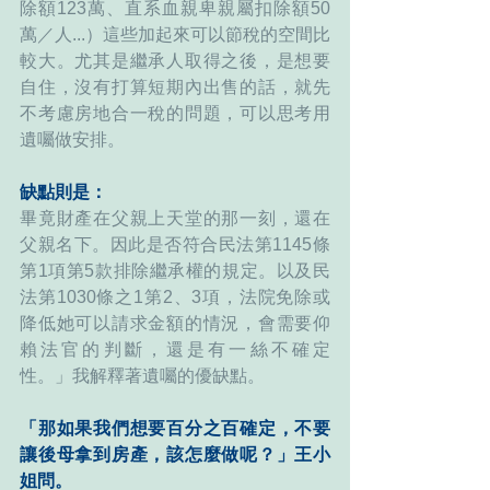
除額123萬、直系血親卑親屬扣除額50
萬／人...）這些加起來可以節稅的空間比
較大。尤其是繼承人取得之後，是想要
自住，沒有打算短期內出售的話，就先
不考慮房地合一稅的問題，可以思考用
遺囑做安排。
缺點則是：
畢竟財產在父親上天堂的那一刻，還在
父親名下。因此是否符合民法第1145條
第1項第5款排除繼承權的規定。以及民
法第1030條之1第2、3項，法院免除或
降低她可以請求金額的情況，會需要仰
賴法官的判斷，還是有一絲不確定
性。」我解釋著遺囑的優缺點。
「那如果我們想要百分之百確定，不要
讓後母拿到房產，該怎麼做呢？」王小
姐問。