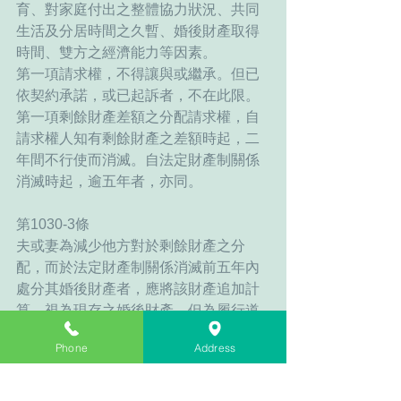
育、對家庭付出之整體協力狀況、共同
生活及分居時間之久暫、婚後財產取得
時間、雙方之經濟能力等因素。
第一項請求權，不得讓與或繼承。但已
依契約承諾，或已起訴者，不在此限。
第一項剩餘財產差額之分配請求權，自
請求權人知有剩餘財產之差額時起，二
年間不行使而消滅。自法定財產制關係
消滅時起，逾五年者，亦同。
第1030-3條
夫或妻為減少他方對於剩餘財產之分
配，而於法定財產制關係消滅前五年內
處分其婚後財產者，應將該財產追加計
算，視為現存之婚後財產。但為履行道
德上義務所為之相當贈與，不在此限。
Phone
Address
前項情形，分配權利人於義務人不足清
償其應得之分配額時，得就其不足額，
對受領之第三人於其所受利益內請求返