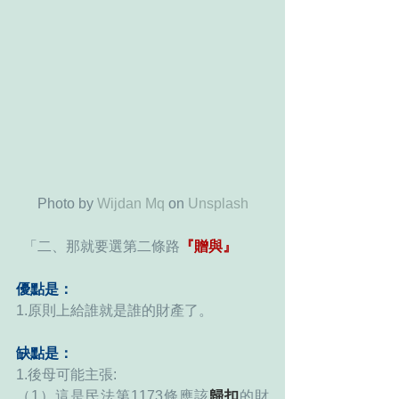
Photo by 
Wijdan Mq
 on 
Unsplash
  「二、那就要選第二條路
『贈與』
優點是：
1.原則上給誰就是誰的財產了。
缺點是：
1.後母可能主張:
（1）這是民法第1173條應該
歸扣
的財