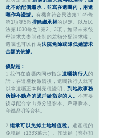
此不給配偶繼承，並寫在遺囑內，用遺
囑作為證據。
有機會符合民法第1145條
第1項第5款
排除繼承權
的規定。以及民
法第1030條之1第2、3項，如果未來後
母請求夫妻財產制的差額分配請求權，
遺囑也可以作為
法院免除或降低她請求
金額的依據。
優點是：
1.我們在遺囑內同步指定
遺囑執行人
的
話，在遺產稅繳清後，遺囑執行人就可
以拿遺囑正本與完稅證明，
到地政事務
所辦不動產的過戶給指定的人。
不需要
後母配合拿出身分證影本、戶籍謄本、
印鑑證明等資料。
2.
繼承可以免掉土地增值稅。
遺產稅的
免稅額（1333萬元）、扣除額（喪葬扣