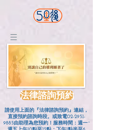
法律諮詢預約
請使用上面的『法律諮詢預約』連結，
直接預約諮詢時段。或致電02-2951-
9885由助理為您預約！服務時間：週一~
週五上午10點至12點；
下午1點半至6