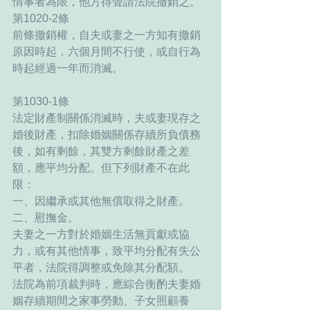
情事者為限，他方得聲請法院撤銷之。
第1020-2條
前條撤銷權，自夫或妻之一方知有撤銷
原因時起，六個月間不行使，或自行為
時起經過一年而消滅。
第1030-1條
法定財產制關係消滅時，夫或妻現存之
婚後財產，扣除婚姻關係存續所負債務
後，如有剩餘，其雙方剩餘財產之差
額，應平均分配。但下列財產不在此
限：
一、因繼承或其他無償取得之財產。
二、慰撫金。
夫妻之一方對於婚姻生活無貢獻或協
力，或有其他情事，致平均分配有失公
平者，法院得調整或免除其分配額。
法院為前項裁判時，應綜合衡酌夫妻婚
姻存續期間之家事勞動、子女照顧養