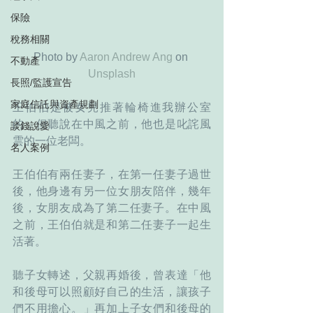
保險
稅務相關
Photo by 
Aaron Andrew Ang
 on 
不動產
Unsplash
長照/監護宣告
家庭信託與資產規劃
王伯伯是被女兒推著輪椅進我辦公室
的，但聽說在中風之前，他也是叱詫風
談錢說愛
雲的一位老闆。
名人案例
王伯伯有兩任妻子，在第一任妻子過世
後，他身邊有另一位女朋友陪伴，幾年
後，女朋友成為了第二任妻子。在中風
之前，王伯伯就是和第二任妻子一起生
活著。
聽子女轉述，父親再婚後，曾表達「他
和後母可以照顧好自己的生活，讓孩子
們不用擔心。」再加上子女們和後母的