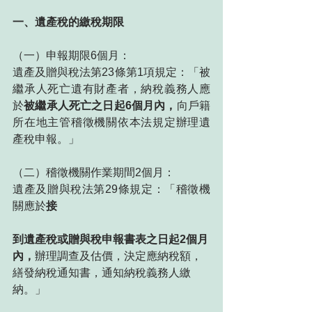
一、遺產稅的繳稅期限 
（一）申報期限6個月：
遺產及贈與稅法第23條第1項規定：「被
繼承人死亡遺有財產者，納稅義務人應
於
被繼承人死亡之日起6個月內，
向戶籍
所在地主管稽徵機關依本法規定辦理遺
產稅申報。」
（二）稽徵機關作業期間2個月：
遺產及贈與稅法第29條規定：「稽徵機
關應於
接
到遺產稅或贈與稅申報書表之日起2個月
內，
辦理調查及估價，決定應納稅額，
繕發納稅通知書，通知納稅義務人繳
納。」