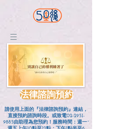
法律諮詢預約
請使用上面的『法律諮詢預約』連結，
直接預約諮詢時段。或致電02-2951-
9885由助理為您預約！服務時間：週一~
週五上午10點至12點；
下午1點半至6