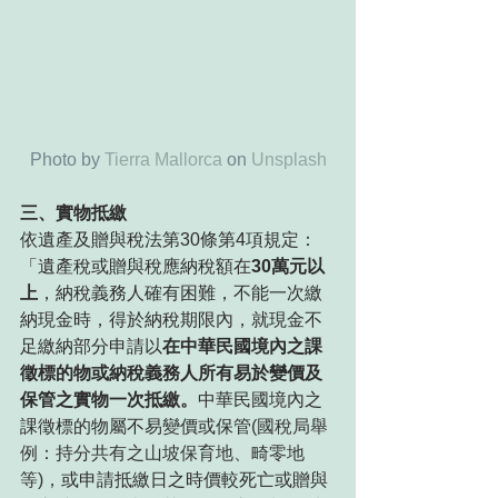
Photo by 
Tierra Mallorca
 on 
Unsplash
三、實物抵繳
依遺產及贈與稅法第30條第4項規定：
「遺產稅或贈與稅應納稅額在
30萬元以
上
，納稅義務人確有困難，不能一次繳
納現金時，得於納稅期限內，就現金不
足繳納部分申請以
在中華民國境內之課
徵標的物或納稅義務人所有易於變價及
保管之實物一次抵繳。
中華民國境內之
課徵標的物屬不易變價或保管
(國稅局舉
例：持分共有之山坡保育地、畸零地
等)，
或申請抵繳日之時價較死亡或贈與