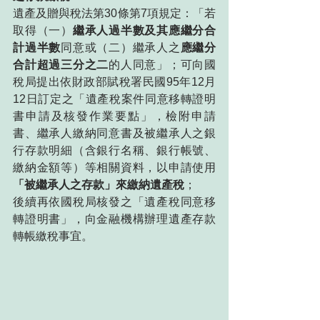
遺產及贈與稅法第30條第7項規定：「若
取得（一）
繼承人過半數及其應繼分合
計過半數
同意或（二）繼承人之
應繼分
合計超過三分之二
的人同意」；可向國
稅局提出依財政部賦稅署民國95年12月
12日訂定之「遺產稅案件同意移轉證明
書申請及核發作業要點」，檢附申請
書、繼承人繳納同意書及被繼承人之銀
行存款明細（含銀行名稱、銀行帳號、
繳納金額等）等相關資料，以申請使用
「被繼承人之存款」來繳納遺產稅
；
後續再依國稅局核發之「遺產稅同意移
轉證明書」，向金融機構辦理遺產存款
轉帳繳稅事宜。