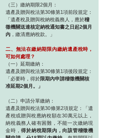
（三）繳納期限2個月：
遺產及贈與稅法第30條第1項前段規定：
「遺產稅及贈與稅納稅義務人，應於
稽
徵機關送達核定納稅通知書之日起2個月
內
，繳清應納稅款。」
二、無法在繳納期限內繳納遺產稅時，
可如何處理？
（一）延期繳納：
遺產及贈與稅法第30條第1項後段規定：
「必要時，得於
限期內申請稽徵機關核
准延期2個月。」
（二）申請分單繳納：
遺產及贈與稅法第30條第2項規定：「遺
產稅或贈與稅應納稅額在30萬元以上，
納稅義務人確有困難，不能一次繳納現
金時，
得於納稅期限內，向該管稽徵機
關申請，分18期以內繳納，
每期間隔以