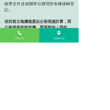
檢齊文件送相關單位辦理所有權移轉登
記。
但目前土地價值是以公告現值計算，而
公告現值低於市價，眾所皆知！因此，
採取此方案，就是將實際上價值更高的
Phone
Address
不動產，用較低的價格折讓給國家了，
其實不大划算，因此，建議還是能預先
規劃預留稅源！
遺產稅畢竟要繳清，繼承人們才能真正
的開始處理「繼承分配遺產」的事！
因此，「預留稅源」及「傳承規劃（把
財產留給自己真正想照顧的人）」二者
一樣重要！
筆者不僅是律師，也是理財規劃顧問
（ＡＦＰ），並透過和會計師、地政士
（代書）、壽險顧問、銀行業者，一起
協助客戶規劃資產傳承！