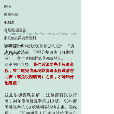
保險
稅務相關
不動產
長照/監護宣告
Photo by 
Eduardo Soares
 on 
Unsplash
家庭信託與資產規劃
談錢說愛
遺產及贈與稅法第8條第1項規定：「遺
產稅未繳清前，不得分割遺產（分別共
名人案例
有）、交付遺贈或辦理移轉登記。」，
繼承開始之後，
我們必須要先申報遺產
稅，並且繳完遺產稅取得遺產稅繳清證
明書（或免稅證明書）之後，才能夠分
配遺產！
並且依據實務見解（ 法務部行政執行
署：94年度署聲議字第 110 號、 98年度
署聲議字第 50 號聲明異議決定書、國稅
局）：「即便繼承人已經申請按照法定