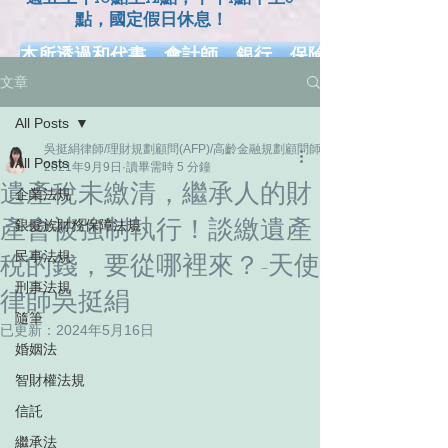
點，國定假日休息！
本所透過和代書、會計師、銀行、保險、健康、長照.
文章
網、幸福熟齡、早安健康、工商時報、風傳媒、Money
All Posts
吳挺絹律師/理財規劃顧問(AFP)/高齡金融規劃顧問師/家族信託規劃顧問師
All Posts
2021年9月9日
讀畢需時 5 分鐘
遺產稅未繳清，繼承人的財
企業法規
產會被強制執行！談繳遺產
銀髮族財務保障法規
民事法規
稅的錢，要從哪裡來？-天使
刑事法規
律師吳挺絹
隨筆
已更新：
2024年5月16日
婚姻法
智財權法規
信託
繼承法