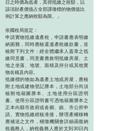
日之時價為低者，其得抵繳之稅額，以
該項財產價值占全部課徵標的物價值比
例計算之應納稅額為限。」
依國稅局規定：
申請實物抵繳遺產稅，申請書應表明繳
納困難，同時應檢還遺產稅繳款書，並
檢附下列文件：經全體繼承人蓋章之抵
繳同意書，同意書應敘明抵繳房屋、土
地之坐落、地號、面積及持分或其他實
物名稱及內容。
抵繳標的物如為遺產土地或房屋，應檢
附土地或建物登記謄本，土地部分尚須
檢附地籍圖謄本、土地使用分區證明
書。使用分區證明書可憑地籍圖謄本之
正本向縣市政府或各鄉、鎮、市公所申
請。實物抵繳經核准後，辦理產權移轉
應補送之文件，稽徵機關會詳細函復納
稅義務人，納稅義務人應於文到30日內