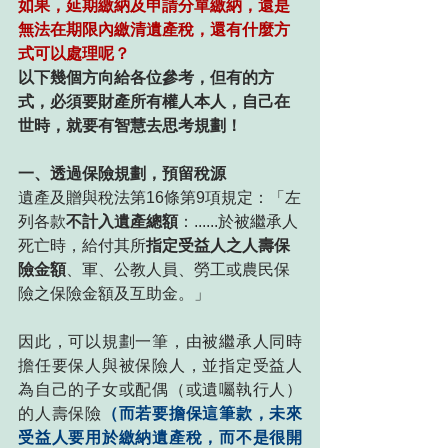
如果，延期繳納及申請分單繳納，還是
無法在期限內繳清遺產稅，還有什麼方
式可以處理呢？
以下幾個方向給各位參考，但有的方
式，必須要財產所有權人本人，自己在
世時，就要有智慧去思考規劃！
一、透過保險規劃，預留稅源
遺產及贈與稅法第16條第9項規定：「左
列各款
不計入遺產總額
：......於被繼承人
死亡時，給付其所
指定受益人之人壽保
險金額
、軍、公教人員、勞工或農民保
險之保險金額及互助金。」
因此，可以規劃一筆，由被繼承人同時
擔任要保人與被保險人，並指定受益人
為自己的子女或配偶（或遺囑執行人）
的人壽保險
（而若要擔保這筆款，未來
受益人要用於繳納遺產稅，而不是很開